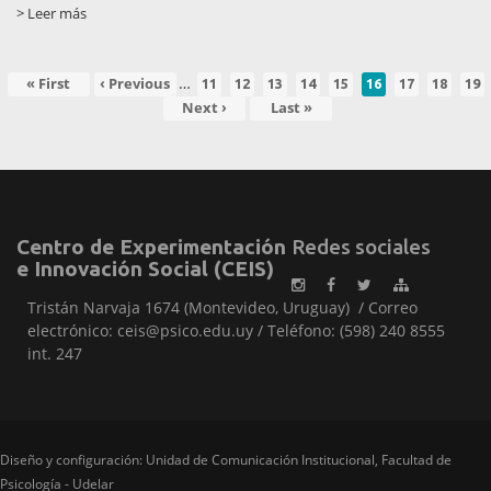
> Leer más
…
Primera
« First
Página
‹ Previous
Page
Page
Page
Page
Page
Página
Page
Page
Pag
11
12
13
14
15
16
17
18
19
aginación
página
anterior
actual
Siguiente
Next ›
Última
Last »
página
página
Centro de Experimentación
Redes sociales
e Innovación Social (CEIS)
Tristán Narvaja 1674 (Montevideo, Uruguay) / Correo
electrónico: ceis@psico.edu.uy / Teléfono: (598) 240 8555
int. 247
Diseño y configuración: Unidad de Comunicación Institucional, Facultad de
Psicología - Udelar