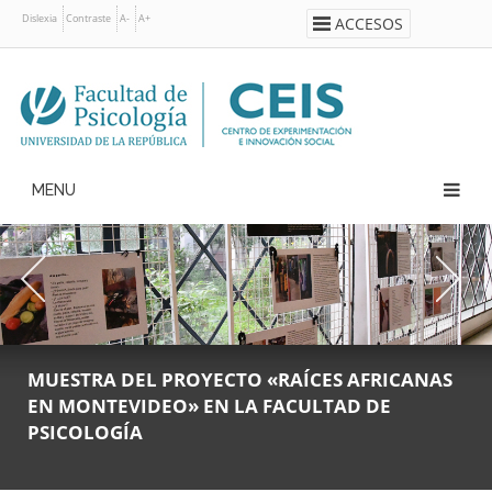
Pasar
Dislexia
Contraste
A-
A+
ACCESOS
al
contenido
principal
Navegación
principal
MUESTRA DEL PROYECTO «RAÍCES AFRICANAS
DEFENSAS DE TFG | LÍNEA F “TIEMPO,
EN MONTEVIDEO» EN LA FACULTAD DE
BIOLOGÍA Y SOCIEDAD” DEL CEIS
PSICOLOGÍA