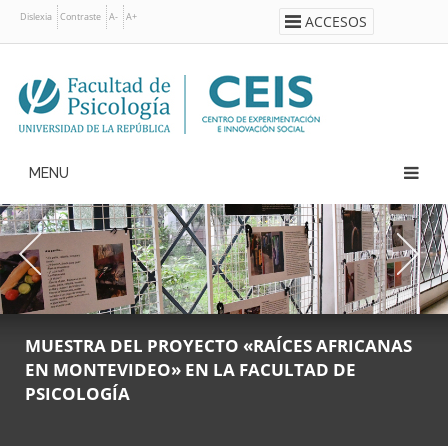
Pasar
Dislexia
Contraste
A-
A+
ACCESOS
al
contenido
principal
Navegación
principal
MUESTRA DEL PROYECTO «RAÍCES AFRICANAS
DEFENSAS DE TFG | LÍNEA F “TIEMPO,
EN MONTEVIDEO» EN LA FACULTAD DE
BIOLOGÍA Y SOCIEDAD” DEL CEIS
PSICOLOGÍA