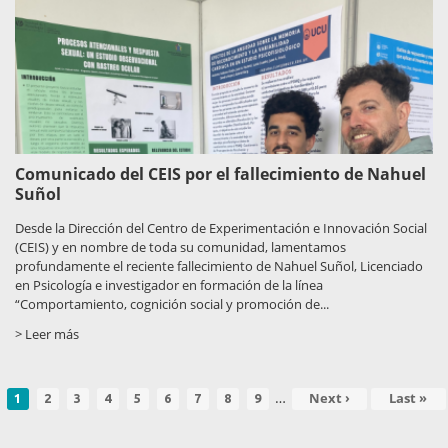
Comunicado del CEIS por el fallecimiento de Nahuel
Suñol
Desde la Dirección del Centro de Experimentación e Innovación Social
(CEIS) y en nombre de toda su comunidad, lamentamos
profundamente el reciente fallecimiento de Nahuel Suñol, Licenciado
en Psicología e investigador en formación de la línea
“Comportamiento, cognición social y promoción de...
> Leer más
…
Página
Page
Page
Page
Page
Page
Page
Page
Page
Siguiente
Next ›
Última
Last »
1
2
3
4
5
6
7
8
9
aginación
actual
página
página