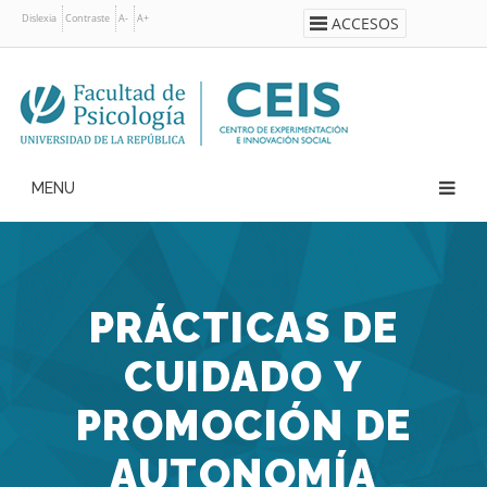
Pasar
Dislexia
Contraste
A-
A+
ACCESOS
al
contenido
principal
Navegación
principal
PRÁCTICAS DE
CUIDADO Y
PROMOCIÓN DE
AUTONOMÍA