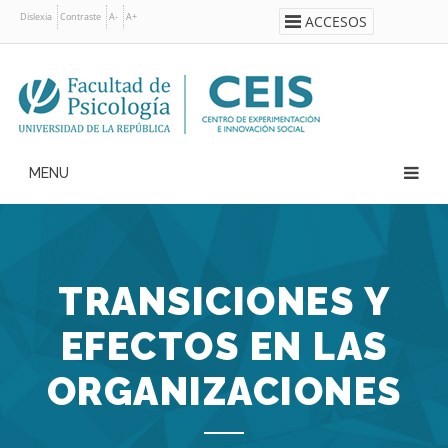
Pasar
Dislexia
Contraste
A-
A+
ACCESOS
al
contenido
principal
Navegación
principal
TRANSICIONES Y
EFECTOS EN LAS
ORGANIZACIONES