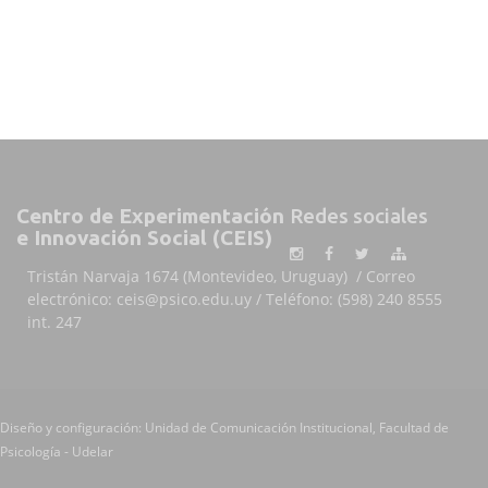
Centro de Experimentación
Redes sociales
e Innovación Social (CEIS)
Tristán Narvaja 1674 (Montevideo, Uruguay) / Correo
electrónico: ceis@psico.edu.uy / Teléfono: (598) 240 8555
int. 247
Diseño y configuración: Unidad de Comunicación Institucional, Facultad de
Psicología - Udelar