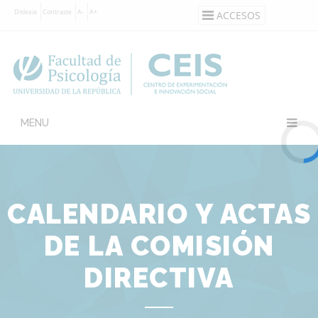
Pasar
Dislexia
Contraste
A-
A+
ACCESOS
al
contenido
principal
Navegación
principal
CALENDARIO Y ACTAS
DE LA COMISIÓN
DIRECTIVA